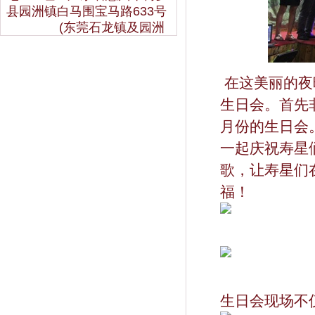
县园洲镇白马围宝马路633号
(东莞石龙镇及园洲
桥交界处）
公司主页：
www.blhhj.com
专业经营：葡萄酒批发、团
在这美丽的夜
购、网购，葡萄酒代理、加盟
生日会。首先
全国财富热线：0752-
6689633
月份的生日会
一起庆祝寿星
歌，让寿星们
福！
生日会现场不