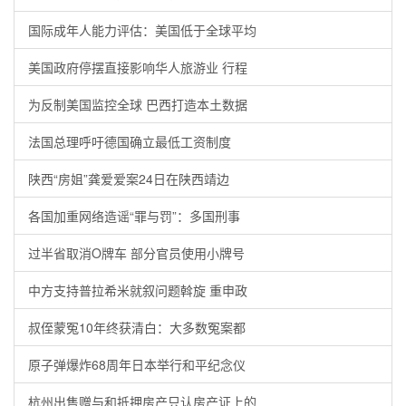
国际成年人能力评估：美国低于全球平均
美国政府停摆直接影响华人旅游业 行程
为反制美国监控全球 巴西打造本土数据
法国总理呼吁德国确立最低工资制度
陕西“房姐”龚爱爱案24日在陕西靖边
各国加重网络造谣“罪与罚”：多国刑事
过半省取消O牌车 部分官员使用小牌号
中方支持普拉希米就叙问题斡旋 重申政
叔侄蒙冤10年终获清白：大多数冤案都
原子弹爆炸68周年日本举行和平纪念仪
杭州出售赠与和抵押房产只认房产证上的