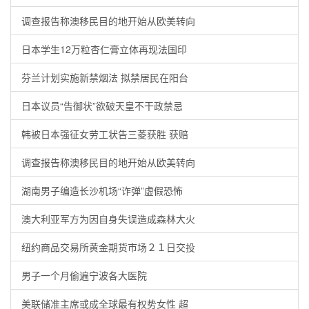
调查报告称澳移民目的地开始从欧美转向
日本学生12万粒杏仁膏立体再现法国印
芬兰计划实施新禁烟法 拟禁居民在阳台
日本议员“告御状”欲破天皇不干政禁忌
韩被日本强征女劳工状告三菱获胜 获赔
调查报告称澳移民目的地开始从欧美转向
湖南男子编造长沙机场“诈弹”虚假恐怖
澳大利亚军方为因自身失误造成森林大火
纽约商品交易所黄金期货市场２１日交投
男子一个月偷遍宁波各大医院
美联储准主席或成全球最有权势女性 超