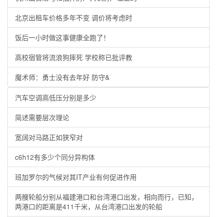
北京出租车价格多年不变 调价将考虑时
饭后一小时做这事健康全跑了！
高校宿管将流浪狗摔死 学校称已批评教
魔术师：勇士没有去年好 防守&
汽车空调高低压分别是多少
简述需要层次理论
宽阔对马路正如狭窄对
c6h12有多少个同分异构体
班加罗尔的气候对其IT产业有何促进作用
两艘轮船分别从福建港口和台湾港口出发，相向而行，已知，
两港口的距离是411千米，从台湾港口出发的轮船