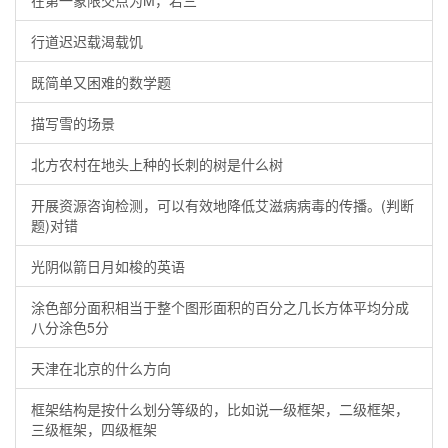
在第一象限交点为M，若三
行道迟迟载渴载饥
既简单又困难的数学题
描写雪的场景
北方农村在地头上种的长刺的树是什么树
开展资源咨询检测，可以有效地降低艾滋病病毒的传播。(判断
题)对错
光阴似箭日月如梭的英语
涂色部分面积相当于整个图形面积的百分之几长方体平均分成
八分涂色5分
天津在北京的什么方向
框架结构是按什么划分等级的，比如说一级框架，二级框架，
三级框架，四级框架