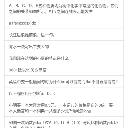
A、B、C、D、E五种物质均为初中化学中常见的化合物，它们
之间的关系如图所示，相互之间连线表示能发生
∫(1/sinxcosx)dx
长江后浪推前浪，后一句。
背水一战写出主要人物
我国现在达到的小康的特点是什么
9801除以99怎么简便
英语中变一般疑问句时为什么be可以提前而like不能直接提前?
以下程序用于判断a、b、c
小明买一本大迷宫用8.5元，一本词典的价格是它的3倍，买一
本大迷宮和一本词典一共要多少元?请问怎么做
如图一次函数y=kx-1过A（0,-1）B（1,0）与反比例函数y=k1/x