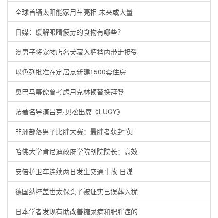
全球首辆太阳能家用车亮相 未来或大量
日媒：缓解眼睛疲劳的食物有哪些？
澳男子将宠物店名犬藏入裤裆内带走接受
以色列批准在定居点新建1500套住房
奥巴马幕僚曾考虑用克林顿替换拜登
法著名导演吕克·贝松出席《LUCY》
非洲部落男子比胖大赛：最胖者获封“英
哈佛大学肯尼迪政府学院创院院长：高效
安倍护卫车连续两日发生交通事故 日媒
德国纳粹盖世太保头子被证实已误葬入犹
日本学者发现有助改善糖尿病和肥胖症的