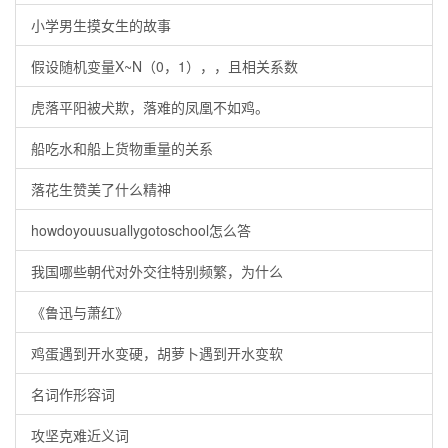
小学男生摸女生的故事
假设随机变量X~N（0，1），，且相关系数
虎落平阳被犬欺，落难的凤凰不如鸡。
船吃水和船上货物重量的关系
落花生赞美了什么精神
howdoyouusuallygotoschool怎么答
我国哪些朝代对外交往特别频繁，为什么
《鲁迅与萧红》
鸡蛋遇到开水变硬，胡萝卜遇到开水变软
名词作形容词
攻坚克难近义词