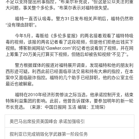
不足以支持提出刑事指控，”布莱尔补充说，“但这是公众关注的重
大问题，事关整个多伦多。”布莱尔表示对福特很失望。
福特一直否认吸毒。警方31日发布相关声明后，福特仍然称
“没有理由辞职”。
今年5月，毒贩给《多伦多星报》的两名接着观看了福特特吸
毒的视频，该报的两名记者看了这段视频，但是他们拒绝出钱买下
视频。博客新闻网站“Gawker.com”的记者也说看到了视频，并在网
上筹集了20万美元打算买下视频，但随后却被告知视频“不见了”。
警方根据媒体的报道对福特展开调查，发现福特和他的朋友利
西形迹可疑。利西此前已经面临非法交易和持有大麻的指控，在本
案中又面临敲诈指控。福特的几个助手已经辞职，他的办公室主任
最近也被解雇。
福特在2010年经济形势惨淡之际当选，他承诺控制开支，结束
特殊利益集团的影响。此前，他曾告诉媒体，要参加明年的新一轮
市长竞选。（来源：中国日报网 玉洁 编辑：王琦琛）
奥巴马出席投资美国峰会 承诺加强吸引
叙利亚已完成销毁化学武器第一阶段任务