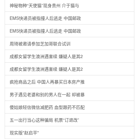
神秘物种“天使猫”现身贵州 介于猫与
EMS快递员被指撞人后逃走 中国邮政
EMS快递员被指撞人后逃走 中国邮政
周琦被邀请参加芝加哥联合试训
成都女留学生澳洲遇害续 嫌疑人是其2
成都女留学生澳洲遇害续 嫌疑人是其2
疯抢商品之后 中国人再暴买日本房产推
男子遇见老婆和别的男人在一起 却被暴
傻姑娘轻信微信减肥药 血型跟药不匹配
五一出行当心这种骗局 机票“订退改”
现实版"赵启平"