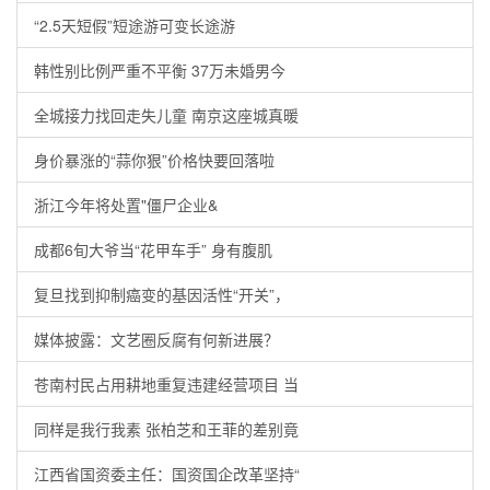
“2.5天短假”短途游可变长途游
韩性别比例严重不平衡 37万未婚男今
全城接力找回走失儿童 南京这座城真暖
身价暴涨的“蒜你狠”价格快要回落啦
浙江今年将处置"僵尸企业&
成都6旬大爷当“花甲车手” 身有腹肌
复旦找到抑制癌变的基因活性“开关”，
媒体披露：文艺圈反腐有何新进展？
苍南村民占用耕地重复违建经营项目 当
同样是我行我素 张柏芝和王菲的差别竟
江西省国资委主任：国资国企改革坚持“