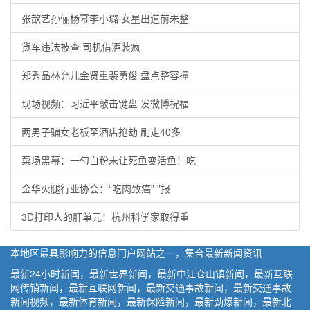
张歆艺孙俪杨幂李小璐 女星出道前未整
货车违法被查 司机借酒装疯
郑秀晶林允儿金贤重裴勇俊 盘点整容撞
现场视频：习近平敲击键盘 发微博祝福
两男子骗女老板至酒店抢劫 刷走40多
菜场黑幕：一勺白粉末让死鱼变活鱼！吃
金华火腿行业协会：“吃肉致癌” ”报
3D打印人的肝单元！杭州科学家取得重
本地区最具影响力的信息门户网站之一，集合最新新闻资讯
最新24小时新闻，最新世界新闻，最新中江仓山镇新闻，最新互联
网传销新闻，最新互联网新闻，最新交通事故新闻，最新交通事故
新闻视频，最新体育新闻，最新保险新闻，最新劲爆新闻，最新北