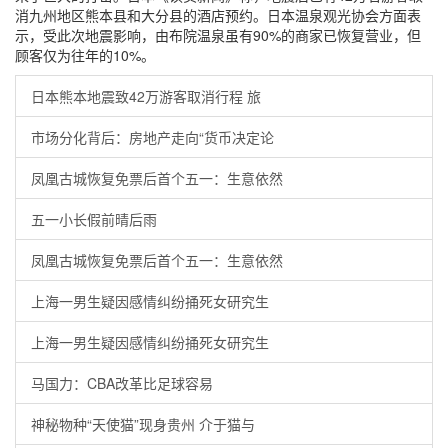
消九州地区熊本县和大分县的酒店预约。日本温泉观光协会方面表
示，受此次地震影响，由布院温泉虽有90%的商家已恢复营业，但
顾客仅为往年的10%。
日本熊本地震致42万游客取消行程 旅
市场分化背后：房地产走向“货币决定论
凤凰古城恢复免票后首个五一：生意依然
五一小长假前晴后雨
凤凰古城恢复免票后首个五一：生意依然
上海一男生疑因感情纠纷捅死女研究生
上海一男生疑因感情纠纷捅死女研究生
马国力：CBA改革比足球容易
神秘物种“天使猫”现身贵州 介于猫与